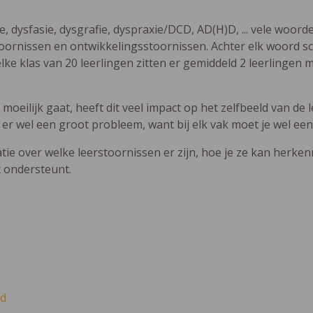
ie, dysfasie, dysgrafie, dyspraxie/DCD, AD(H)D, ... vele woor
ornissen en ontwikkelingsstoornissen. Achter elk woord sch
elke klas van 20 leerlingen zitten er gemiddeld 2 leerlingen 
oeilijk gaat, heeft dit veel impact op het zelfbeeld van de le
 er wel een groot probleem, want bij elk vak moet je wel een
atie over welke leerstoornissen er zijn, hoe je ze kan herke
t ondersteunt.
d