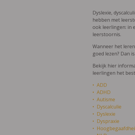
Dyslexie, dyscalcul
hebben met leersto
ook leerlingen: in 
leerstoornis.
Wanneer het leren m
goed lezen? Dan is
Bekijk hier inform
leerlingen het bes
ADD
ADHD
Autisme
Dyscalculie
Dyslexie
Dyspraxie
Hoogbegaafdhei