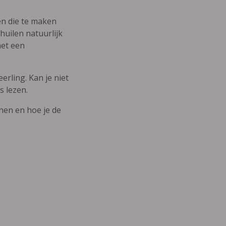
den die te maken
uilen natuurlijk
met een
erling. Kan je niet
s lezen.
nnen en hoe je de