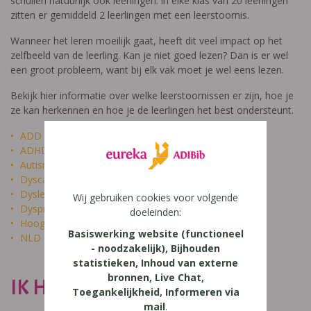
schuilen natuurlijk ook leerlingen: in elke klas van 20 leerlingen
zitten er gemiddeld 2 leerlingen met een leerstoornis.
Wanneer het leren moeilijk gaat, heeft dit veel impact op het
zelfbeeld van de leerling. Kan je niet goed lezen? Dan is er wel
een groot probleem, want bij elk vak moet je wel eens lezen.
Bekijk hier informatie over welke leerstoornissen er zijn, hoe je
ze kan herkennen en hoe je de leerlingen het best ondersteunt.
ADD
ADHD
Autisme
Dyscalculie
Dyslexie
Wij gebruiken cookies voor volgende
Dyspraxie
doeleinden:
Hoogbegaafdheid
Basiswerking website (functioneel
NLD
- noodzakelijk), Bijhouden
statistieken, Inhoud van externe
bronnen, Live Chat,
IK HEET NIET DOM
Toegankelijkheid, Informeren via
mail
.