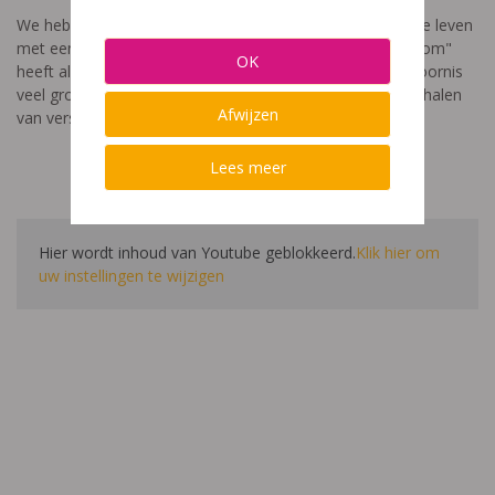
We hebben een video gemaakt die toont hoe het is om te leven
met een leerstoornis. De film met als titel: "Ik heet niet dom"
OK
heeft als doel aan te tonen dat de impact van een leerstoornis
veel groter is dan enkel wat je ziet in de klas. Je hoort verhalen
Afwijzen
van verschillende leerlingen en ouders.
Lees meer
Hier wordt inhoud van Youtube geblokkeerd.
Klik hier om
uw instellingen te wijzigen