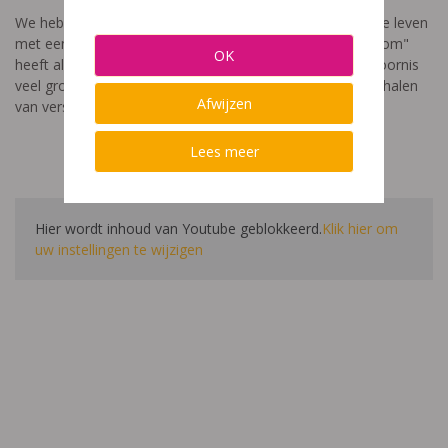
We hebben een video gemaakt die toont hoe het is om te leven
met een leerstoornis. De film met als titel: "Ik heet niet dom"
OK
heeft als doel aan te tonen dat de impact van een leerstoornis
veel groter is dan enkel wat je ziet in de klas. Je hoort verhalen
Afwijzen
van verschillende leerlingen en ouders.
Lees meer
Hier wordt inhoud van Youtube geblokkeerd.
Klik hier om
uw instellingen te wijzigen