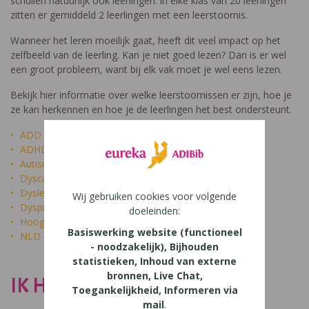
schuilen natuurlijk ook leerlingen: in elke klas van 20 leerlingen
zitten er gemiddeld 2 leerlingen met een leerstoornis.
Wanneer het leren moeilijk gaat, heeft dit veel impact op het
zelfbeeld van de leerling. Kan je niet goed lezen? Dan is er wel
een groot probleem, want bij elk vak moet je wel eens lezen.
Bekijk hier informatie over welke leerstoornissen er zijn, hoe je
ze kan herkennen en hoe je de leerlingen het best ondersteunt.
ADD
ADHD
Autisme
Dyscalculie
Dyslexie
Wij gebruiken cookies voor volgende
Dyspraxie
doeleinden:
Hoogbegaafdheid
Basiswerking website (functioneel
NLD
- noodzakelijk), Bijhouden
statistieken, Inhoud van externe
bronnen, Live Chat,
IK HEET NIET DOM
Toegankelijkheid, Informeren via
mail
.