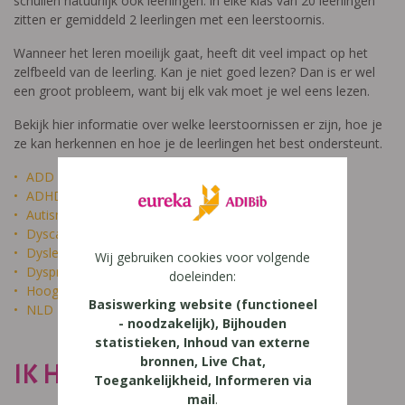
schuilen natuurlijk ook leerlingen: in elke klas van 20 leerlingen
zitten er gemiddeld 2 leerlingen met een leerstoornis.
Wanneer het leren moeilijk gaat, heeft dit veel impact op het
zelfbeeld van de leerling. Kan je niet goed lezen? Dan is er wel
een groot probleem, want bij elk vak moet je wel eens lezen.
Bekijk hier informatie over welke leerstoornissen er zijn, hoe je
ze kan herkennen en hoe je de leerlingen het best ondersteunt.
ADD
ADHD
Autisme
Dyscalculie
Dyslexie
Wij gebruiken cookies voor volgende
Dyspraxie
doeleinden:
Hoogbegaafdheid
Basiswerking website (functioneel
NLD
- noodzakelijk), Bijhouden
statistieken, Inhoud van externe
bronnen, Live Chat,
IK HEET NIET DOM
Toegankelijkheid, Informeren via
mail
.