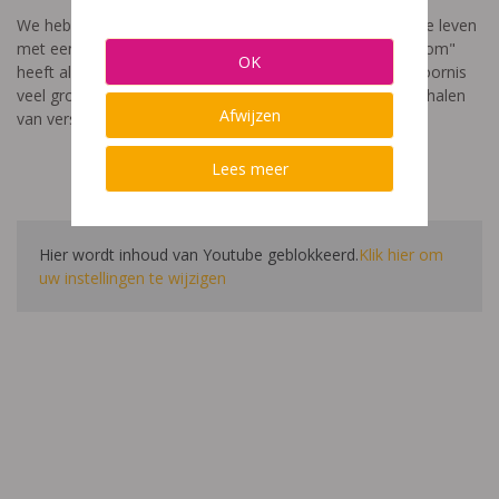
We hebben een video gemaakt die toont hoe het is om te leven
met een leerstoornis. De film met als titel: "Ik heet niet dom"
OK
heeft als doel aan te tonen dat de impact van een leerstoornis
veel groter is dan enkel wat je ziet in de klas. Je hoort verhalen
Afwijzen
van verschillende leerlingen en ouders.
Lees meer
Hier wordt inhoud van Youtube geblokkeerd.
Klik hier om
uw instellingen te wijzigen