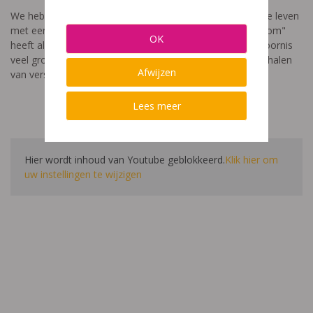
We hebben een video gemaakt die toont hoe het is om te leven
met een leerstoornis. De film met als titel: "Ik heet niet dom"
OK
heeft als doel aan te tonen dat de impact van een leerstoornis
veel groter is dan enkel wat je ziet in de klas. Je hoort verhalen
Afwijzen
van verschillende leerlingen en ouders.
Lees meer
Hier wordt inhoud van Youtube geblokkeerd.
Klik hier om
uw instellingen te wijzigen