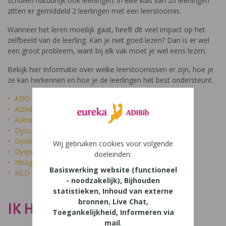
schuilen natuurlijk ook leerlingen: in elke klas van 20 leerlingen
zitten er gemiddeld 2 leerlingen met een leerstoornis.
Wanneer het leren moeilijk gaat, heeft dit veel impact op het
zelfbeeld van de leerling. Kan je niet goed lezen? Dan is er wel
een groot probleem, want bij elk vak moet je wel eens lezen.
Bekijk hier informatie over welke leerstoornissen er zijn, hoe je
ze kan herkennen en hoe je de leerlingen het best ondersteunt.
ADD
ADHD
Autisme
Dyscalculie
Dyslexie
Wij gebruiken cookies voor volgende
Dyspraxie
doeleinden:
Hoogbegaafdheid
Basiswerking website (functioneel
NLD
- noodzakelijk), Bijhouden
statistieken, Inhoud van externe
bronnen, Live Chat,
IK HEET NIET DOM
Toegankelijkheid, Informeren via
mail
.