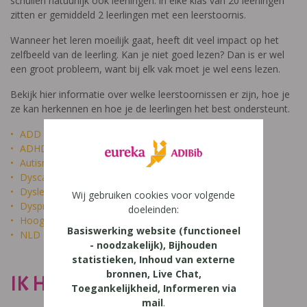
schuilen natuurlijk ook leerlingen: in elke klas van 20 leerlingen
zitten er gemiddeld 2 leerlingen met een leerstoornis.
Wanneer het leren moeilijk gaat, heeft dit veel impact op het
zelfbeeld van de leerling. Kan je niet goed lezen? Dan is er wel
een groot probleem, want bij elk vak moet je wel eens lezen.
Bekijk hier informatie over welke leerstoornissen er zijn, hoe je
ze kan herkennen en hoe je de leerlingen het best ondersteunt.
ADD
ADHD
Autisme
Dyscalculie
Dyslexie
Wij gebruiken cookies voor volgende
Dyspraxie
doeleinden:
Hoogbegaafdheid
Basiswerking website (functioneel
NLD
- noodzakelijk), Bijhouden
statistieken, Inhoud van externe
bronnen, Live Chat,
IK HEET NIET DOM
Toegankelijkheid, Informeren via
mail
.