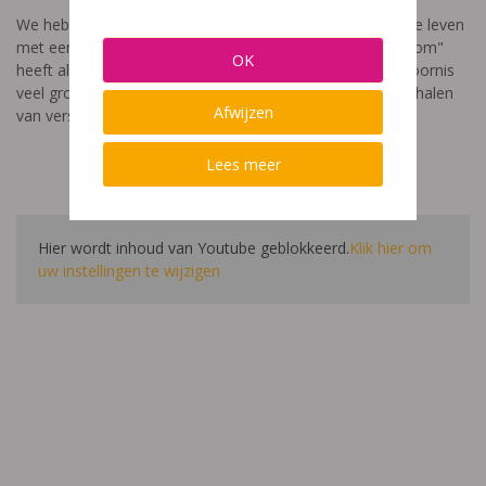
We hebben een video gemaakt die toont hoe het is om te leven
met een leerstoornis. De film met als titel: "Ik heet niet dom"
OK
heeft als doel aan te tonen dat de impact van een leerstoornis
veel groter is dan enkel wat je ziet in de klas. Je hoort verhalen
Afwijzen
van verschillende leerlingen en ouders.
Lees meer
Hier wordt inhoud van Youtube geblokkeerd.
Klik hier om
uw instellingen te wijzigen