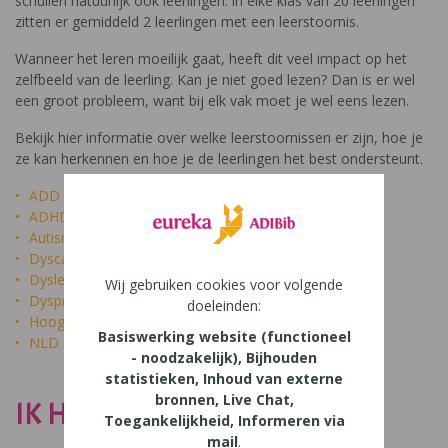
schuilen natuurlijk ook leerlingen: in elke klas van 20 leerlingen
zitten er gemiddeld 2 leerlingen met een leerstoornis.
Wanneer het leren moeilijk gaat, heeft dit veel impact op het
zelfbeeld van de leerling. Kan je niet goed lezen? Dan is er wel
een groot probleem, want bij elk vak moet je wel eens lezen.
Bekijk hier informatie over welke leerstoornissen er zijn, hoe je
ze kan herkennen en hoe je de leerlingen het best ondersteunt.
ADD
ADHD
Autisme
Dyscalculie
Dyslexie
Wij gebruiken cookies voor volgende
Dyspraxie
doeleinden:
Hoogbegaafdheid
Basiswerking website (functioneel
NLD
- noodzakelijk), Bijhouden
statistieken, Inhoud van externe
bronnen, Live Chat,
IK HEET NIET DOM
Toegankelijkheid, Informeren via
mail
.