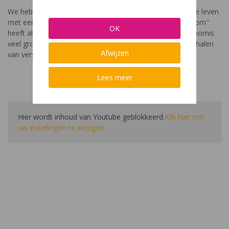
We hebben een video gemaakt die toont hoe het is om te leven
met een leerstoornis. De film met als titel: "Ik heet niet dom"
OK
heeft als doel aan te tonen dat de impact van een leerstoornis
veel groter is dan enkel wat je ziet in de klas. Je hoort verhalen
Afwijzen
van verschillende leerlingen en ouders.
Lees meer
Hier wordt inhoud van Youtube geblokkeerd.
Klik hier om
uw instellingen te wijzigen