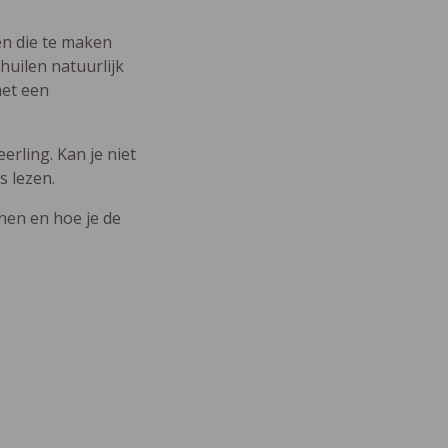
den die te maken
uilen natuurlijk
met een
erling. Kan je niet
s lezen.
nnen en hoe je de