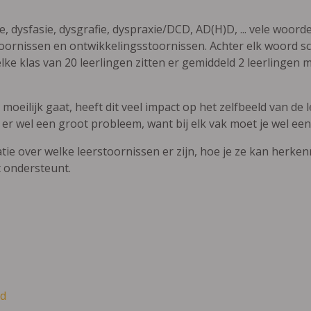
ie, dysfasie, dysgrafie, dyspraxie/DCD, AD(H)D, ... vele woor
ornissen en ontwikkelingsstoornissen. Achter elk woord sch
elke klas van 20 leerlingen zitten er gemiddeld 2 leerlingen 
oeilijk gaat, heeft dit veel impact op het zelfbeeld van de le
 er wel een groot probleem, want bij elk vak moet je wel een
atie over welke leerstoornissen er zijn, hoe je ze kan herke
t ondersteunt.
d