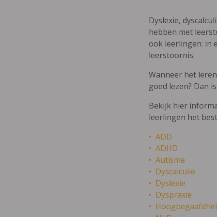
Dyslexie, dyscalcul
hebben met leersto
ook leerlingen: in 
leerstoornis.
Wanneer het leren m
goed lezen? Dan is
Bekijk hier inform
leerlingen het bes
ADD
ADHD
Autisme
Dyscalculie
Dyslexie
Dyspraxie
Hoogbegaafdhei