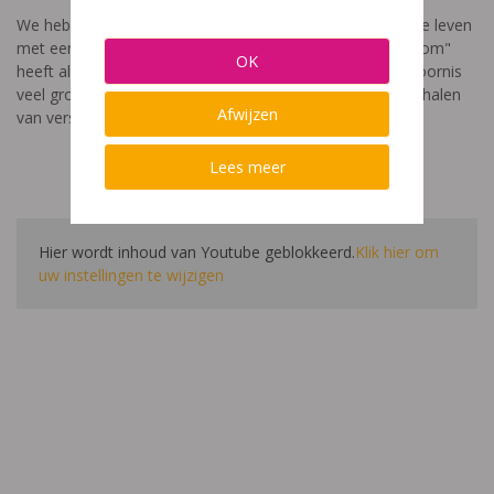
We hebben een video gemaakt die toont hoe het is om te leven
met een leerstoornis. De film met als titel: "Ik heet niet dom"
OK
heeft als doel aan te tonen dat de impact van een leerstoornis
veel groter is dan enkel wat je ziet in de klas. Je hoort verhalen
Afwijzen
van verschillende leerlingen en ouders.
Lees meer
Hier wordt inhoud van Youtube geblokkeerd.
Klik hier om
uw instellingen te wijzigen