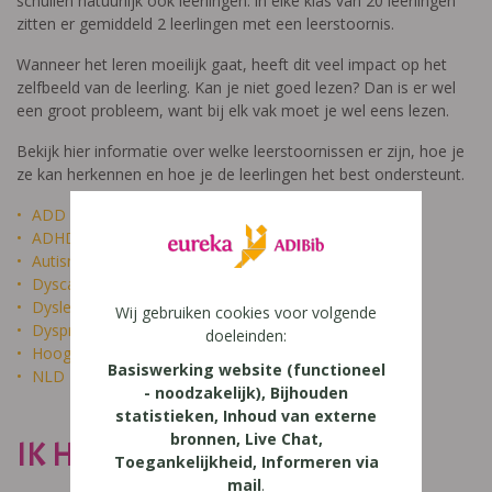
schuilen natuurlijk ook leerlingen: in elke klas van 20 leerlingen
zitten er gemiddeld 2 leerlingen met een leerstoornis.
Wanneer het leren moeilijk gaat, heeft dit veel impact op het
zelfbeeld van de leerling. Kan je niet goed lezen? Dan is er wel
een groot probleem, want bij elk vak moet je wel eens lezen.
Bekijk hier informatie over welke leerstoornissen er zijn, hoe je
ze kan herkennen en hoe je de leerlingen het best ondersteunt.
ADD
ADHD
Autisme
Dyscalculie
Dyslexie
Wij gebruiken cookies voor volgende
Dyspraxie
doeleinden:
Hoogbegaafdheid
Basiswerking website (functioneel
NLD
- noodzakelijk), Bijhouden
statistieken, Inhoud van externe
bronnen, Live Chat,
IK HEET NIET DOM
Toegankelijkheid, Informeren via
mail
.