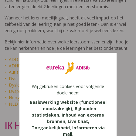
schuilen natuurlijk ook leerlingen: in elke klas van 20 leerlingen
zitten er gemiddeld 2 leerlingen met een leerstoornis.
Wanneer het leren moeilijk gaat, heeft dit veel impact op het
zelfbeeld van de leerling. Kan je niet goed lezen? Dan is er wel
een groot probleem, want bij elk vak moet je wel eens lezen.
Bekijk hier informatie over welke leerstoornissen er zijn, hoe je
ze kan herkennen en hoe je de leerlingen het best ondersteunt.
ADD
ADHD
Autisme
Dyscalculie
Dyslexie
Wij gebruiken cookies voor volgende
Dyspraxie
doeleinden:
Hoogbegaafdheid
Basiswerking website (functioneel
NLD
- noodzakelijk), Bijhouden
statistieken, Inhoud van externe
bronnen, Live Chat,
IK HEET NIET DOM
Toegankelijkheid, Informeren via
mail
.