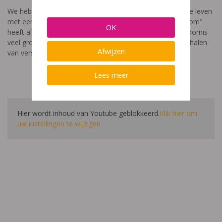
We hebben een video gemaakt die toont hoe het is om te leven
met een leerstoornis. De film met als titel: "Ik heet niet dom"
OK
heeft als doel aan te tonen dat de impact van een leerstoornis
veel groter is dan enkel wat je ziet in de klas. Je hoort verhalen
Afwijzen
van verschillende leerlingen en ouders.
Lees meer
Hier wordt inhoud van Youtube geblokkeerd.
Klik hier om
uw instellingen te wijzigen