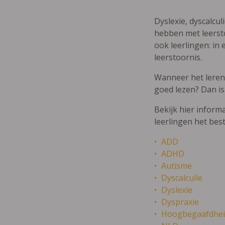
Dyslexie, dyscalcul
hebben met leersto
ook leerlingen: in 
leerstoornis.
Wanneer het leren m
goed lezen? Dan is
Bekijk hier inform
leerlingen het bes
ADD
ADHD
Autisme
Dyscalculie
Dyslexie
Dyspraxie
Hoogbegaafdhei