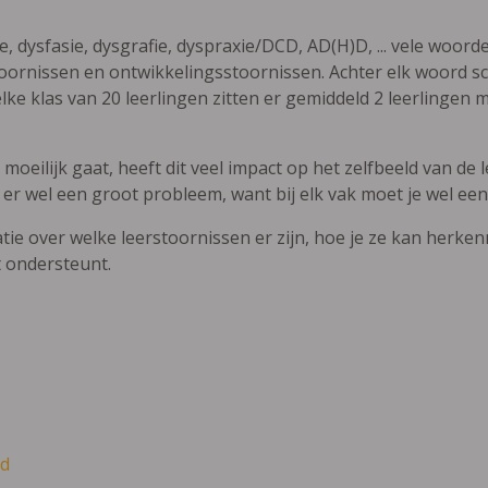
ie, dysfasie, dysgrafie, dyspraxie/DCD, AD(H)D, ... vele woor
ornissen en ontwikkelingsstoornissen. Achter elk woord sch
elke klas van 20 leerlingen zitten er gemiddeld 2 leerlingen 
oeilijk gaat, heeft dit veel impact op het zelfbeeld van de le
 er wel een groot probleem, want bij elk vak moet je wel een
atie over welke leerstoornissen er zijn, hoe je ze kan herke
t ondersteunt.
d