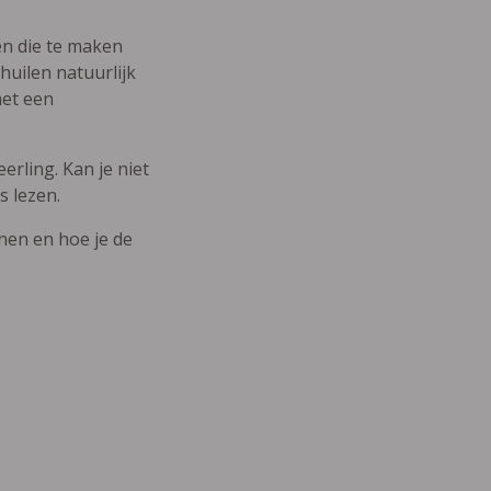
den die te maken
uilen natuurlijk
met een
erling. Kan je niet
s lezen.
nnen en hoe je de