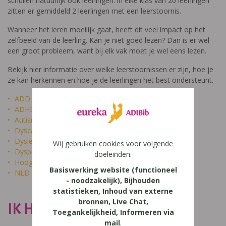
schuilen natuurlijk ook leerlingen: in elke klas van 20 leerlingen
zitten er gemiddeld 2 leerlingen met een leerstoornis.
Wanneer het leren moeilijk gaat, heeft dit veel impact op het
zelfbeeld van de leerling. Kan je niet goed lezen? Dan is er wel
een groot probleem, want bij elk vak moet je wel eens lezen.
Bekijk hier informatie over welke leerstoornissen er zijn, hoe je
ze kan herkennen en hoe je de leerlingen het best ondersteunt.
ADD
ADHD
Autisme
Dyscalculie
Dyslexie
Wij gebruiken cookies voor volgende
Dyspraxie
doeleinden:
Hoogbegaafdheid
Basiswerking website (functioneel
NLD
- noodzakelijk), Bijhouden
statistieken, Inhoud van externe
bronnen, Live Chat,
IK HEET NIET DOM
Toegankelijkheid, Informeren via
mail
.