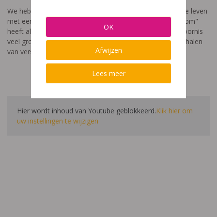
We hebben een video gemaakt die toont hoe het is om te leven
met een leerstoornis. De film met als titel: "Ik heet niet dom"
OK
heeft als doel aan te tonen dat de impact van een leerstoornis
veel groter is dan enkel wat je ziet in de klas. Je hoort verhalen
Afwijzen
van verschillende leerlingen en ouders.
Lees meer
Hier wordt inhoud van Youtube geblokkeerd.
Klik hier om
uw instellingen te wijzigen