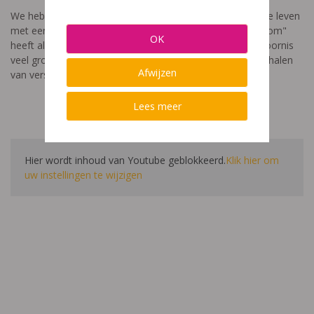
We hebben een video gemaakt die toont hoe het is om te leven
met een leerstoornis. De film met als titel: "Ik heet niet dom"
OK
heeft als doel aan te tonen dat de impact van een leerstoornis
veel groter is dan enkel wat je ziet in de klas. Je hoort verhalen
Afwijzen
van verschillende leerlingen en ouders.
Lees meer
Hier wordt inhoud van Youtube geblokkeerd.
Klik hier om
uw instellingen te wijzigen