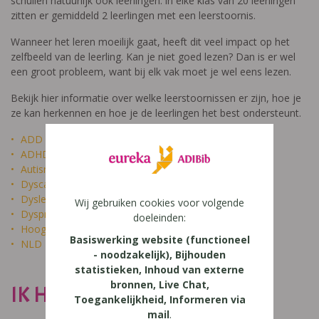
schuilen natuurlijk ook leerlingen: in elke klas van 20 leerlingen
zitten er gemiddeld 2 leerlingen met een leerstoornis.
Wanneer het leren moeilijk gaat, heeft dit veel impact op het
zelfbeeld van de leerling. Kan je niet goed lezen? Dan is er wel
een groot probleem, want bij elk vak moet je wel eens lezen.
Bekijk hier informatie over welke leerstoornissen er zijn, hoe je
ze kan herkennen en hoe je de leerlingen het best ondersteunt.
ADD
ADHD
Autisme
Dyscalculie
Dyslexie
Wij gebruiken cookies voor volgende
Dyspraxie
doeleinden:
Hoogbegaafdheid
Basiswerking website (functioneel
NLD
- noodzakelijk), Bijhouden
statistieken, Inhoud van externe
bronnen, Live Chat,
IK HEET NIET DOM
Toegankelijkheid, Informeren via
mail
.