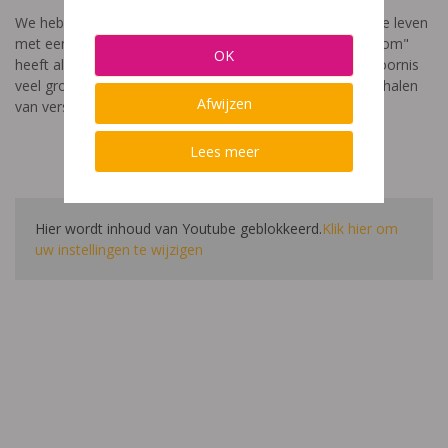
We hebben een video gemaakt die toont hoe het is om te leven
met een leerstoornis. De film met als titel: "Ik heet niet dom"
OK
heeft als doel aan te tonen dat de impact van een leerstoornis
veel groter is dan enkel wat je ziet in de klas. Je hoort verhalen
Afwijzen
van verschillende leerlingen en ouders.
Lees meer
Hier wordt inhoud van Youtube geblokkeerd.
Klik hier om
uw instellingen te wijzigen