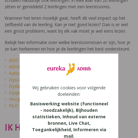
schuilen natuurlijk ook leerlingen: in elke klas van 20 leerlingen
zitten er gemiddeld 2 leerlingen met een leerstoornis.
Wanneer het leren moeilijk gaat, heeft dit veel impact op het
zelfbeeld van de leerling. Kan je niet goed lezen? Dan is er wel
een groot probleem, want bij elk vak moet je wel eens lezen.
Bekijk hier informatie over welke leerstoornissen er zijn, hoe je
ze kan herkennen en hoe je de leerlingen het best ondersteunt.
ADD
ADHD
Autisme
Dyscalculie
Dyslexie
Wij gebruiken cookies voor volgende
Dyspraxie
doeleinden:
Hoogbegaafdheid
Basiswerking website (functioneel
NLD
- noodzakelijk), Bijhouden
statistieken, Inhoud van externe
bronnen, Live Chat,
IK HEET NIET DOM
Toegankelijkheid, Informeren via
mail
.