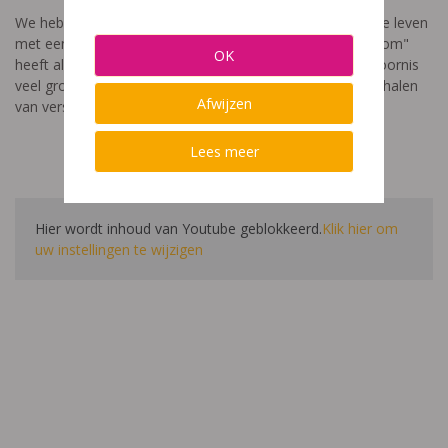
We hebben een video gemaakt die toont hoe het is om te leven
met een leerstoornis. De film met als titel: "Ik heet niet dom"
OK
heeft als doel aan te tonen dat de impact van een leerstoornis
veel groter is dan enkel wat je ziet in de klas. Je hoort verhalen
Afwijzen
van verschillende leerlingen en ouders.
Lees meer
Hier wordt inhoud van Youtube geblokkeerd.
Klik hier om
uw instellingen te wijzigen