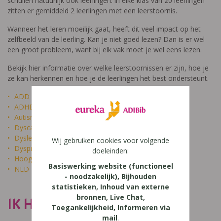
schuilen natuurlijk ook leerlingen: in elke klas van 20 leerlingen
zitten er gemiddeld 2 leerlingen met een leerstoornis.
Wanneer het leren moeilijk gaat, heeft dit veel impact op het
zelfbeeld van de leerling. Kan je niet goed lezen? Dan is er wel
een groot probleem, want bij elk vak moet je wel eens lezen.
Bekijk hier informatie over welke leerstoornissen er zijn, hoe je
ze kan herkennen en hoe je de leerlingen het best ondersteunt.
ADD
ADHD
Autisme
Dyscalculie
Dyslexie
Wij gebruiken cookies voor volgende
Dyspraxie
doeleinden:
Hoogbegaafdheid
Basiswerking website (functioneel
NLD
- noodzakelijk), Bijhouden
statistieken, Inhoud van externe
bronnen, Live Chat,
IK HEET NIET DOM
Toegankelijkheid, Informeren via
mail
.