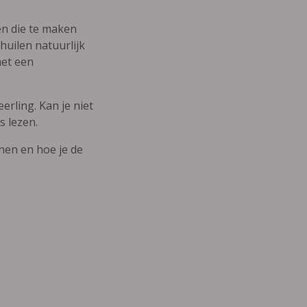
den die te maken
uilen natuurlijk
met een
erling. Kan je niet
s lezen.
nnen en hoe je de