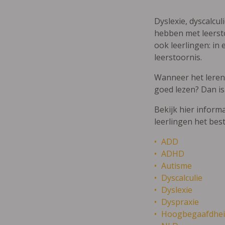
Dyslexie, dyscalcul
hebben met leersto
ook leerlingen: in 
leerstoornis.
Wanneer het leren m
goed lezen? Dan is
Bekijk hier inform
leerlingen het bes
ADD
ADHD
Autisme
Dyscalculie
Dyslexie
Dyspraxie
Hoogbegaafdhei