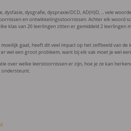
ie, dysfasie, dysgrafie, dyspraxie/DCD, AD(H)D, ... vele woor
ornissen en ontwikkelingsstoornissen. Achter elk woord sch
elke klas van 20 leerlingen zitten er gemiddeld 2 leerlingen 
oeilijk gaat, heeft dit veel impact op het zelfbeeld van de le
 er wel een groot probleem, want bij elk vak moet je wel een
atie over welke leerstoornissen er zijn, hoe je ze kan herke
t ondersteunt.
d