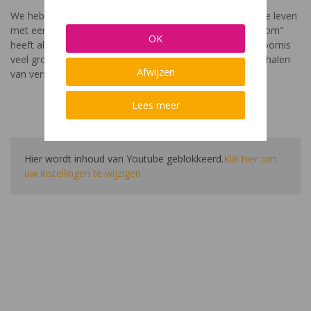
We hebben een video gemaakt die toont hoe het is om te leven
met een leerstoornis. De film met als titel: "Ik heet niet dom"
OK
heeft als doel aan te tonen dat de impact van een leerstoornis
veel groter is dan enkel wat je ziet in de klas. Je hoort verhalen
Afwijzen
van verschillende leerlingen en ouders.
Lees meer
Hier wordt inhoud van Youtube geblokkeerd.
Klik hier om
uw instellingen te wijzigen