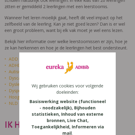
schuilen natuurlijk ook leerlingen: in elke klas van 20 leerlingen
zitten er gemiddeld 2 leerlingen met een leerstoornis.
Wanneer het leren moeilijk gaat, heeft dit veel impact op het
zelfbeeld van de leerling. Kan je niet goed lezen? Dan is er wel
een groot probleem, want bij elk vak moet je wel eens lezen.
Bekijk hier informatie over welke leerstoornissen er zijn, hoe je
ze kan herkennen en hoe je de leerlingen het best ondersteunt.
ADD
ADHD
Autisme
Dyscalculie
Dyslexie
Wij gebruiken cookies voor volgende
Dyspraxie
doeleinden:
Hoogbegaafdheid
Basiswerking website (functioneel
NLD
- noodzakelijk), Bijhouden
statistieken, Inhoud van externe
bronnen, Live Chat,
IK HEET NIET DOM
Toegankelijkheid, Informeren via
mail
.