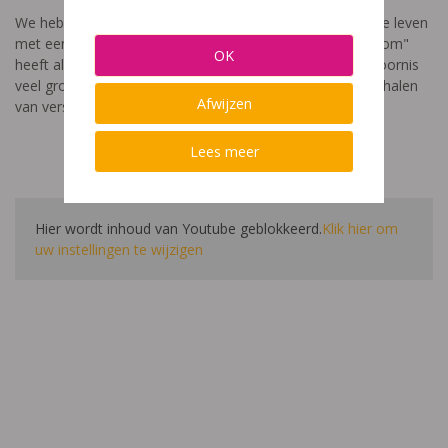
We hebben een video gemaakt die toont hoe het is om te leven
met een leerstoornis. De film met als titel: "Ik heet niet dom"
OK
heeft als doel aan te tonen dat de impact van een leerstoornis
veel groter is dan enkel wat je ziet in de klas. Je hoort verhalen
Afwijzen
van verschillende leerlingen en ouders.
Lees meer
Hier wordt inhoud van Youtube geblokkeerd.
Klik hier om
uw instellingen te wijzigen