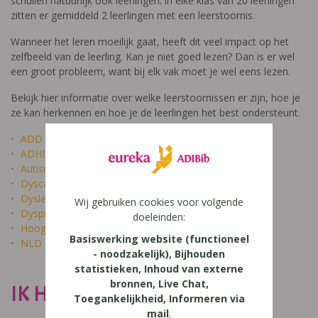
schuilen natuurlijk ook leerlingen: in elke klas van 20 leerlingen
zitten er gemiddeld 2 leerlingen met een leerstoornis.
Wanneer het leren moeilijk gaat, heeft dit veel impact op het
zelfbeeld van de leerling. Kan je niet goed lezen? Dan is er wel
een groot probleem, want bij elk vak moet je wel eens lezen.
Bekijk hier informatie over welke leerstoornissen er zijn, hoe je
ze kan herkennen en hoe je de leerlingen het best ondersteunt.
ADD
ADHD
Autisme
Dyscalculie
Dyslexie
Wij gebruiken cookies voor volgende
Dyspraxie
doeleinden:
Hoogbegaafdheid
Basiswerking website (functioneel
NLD
- noodzakelijk), Bijhouden
statistieken, Inhoud van externe
bronnen, Live Chat,
IK HEET NIET DOM
Toegankelijkheid, Informeren via
mail
.