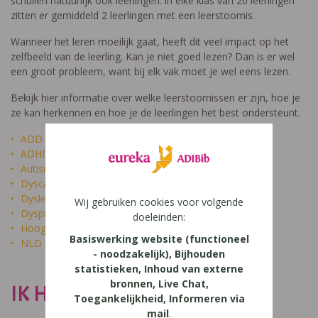
schuilen natuurlijk ook leerlingen: in elke klas van 20 leerlingen
zitten er gemiddeld 2 leerlingen met een leerstoornis.
Wanneer het leren moeilijk gaat, heeft dit veel impact op het
zelfbeeld van de leerling. Kan je niet goed lezen? Dan is er wel
een groot probleem, want bij elk vak moet je wel eens lezen.
Bekijk hier informatie over welke leerstoornissen er zijn, hoe je
ze kan herkennen en hoe je de leerlingen het best ondersteunt.
ADD
ADHD
Autisme
Dyscalculie
Dyslexie
Wij gebruiken cookies voor volgende
Dyspraxie
doeleinden:
Hoogbegaafdheid
Basiswerking website (functioneel
NLD
- noodzakelijk), Bijhouden
statistieken, Inhoud van externe
bronnen, Live Chat,
IK HEET NIET DOM
Toegankelijkheid, Informeren via
mail
.