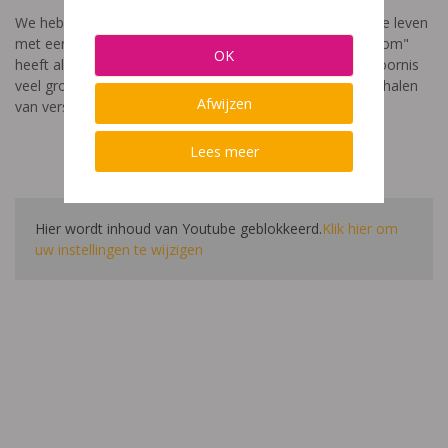
We hebben een video gemaakt die toont hoe het is om te leven
met een leerstoornis. De film met als titel: "Ik heet niet dom"
OK
heeft als doel aan te tonen dat de impact van een leerstoornis
veel groter is dan enkel wat je ziet in de klas. Je hoort verhalen
Afwijzen
van verschillende leerlingen en ouders.
Lees meer
Hier wordt inhoud van Youtube geblokkeerd.
Klik hier om
uw instellingen te wijzigen