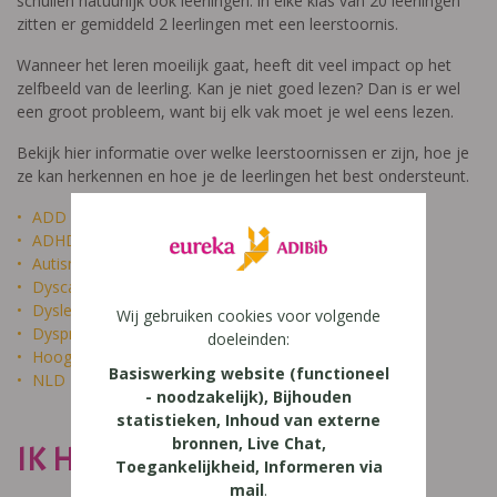
schuilen natuurlijk ook leerlingen: in elke klas van 20 leerlingen
zitten er gemiddeld 2 leerlingen met een leerstoornis.
Wanneer het leren moeilijk gaat, heeft dit veel impact op het
zelfbeeld van de leerling. Kan je niet goed lezen? Dan is er wel
een groot probleem, want bij elk vak moet je wel eens lezen.
Bekijk hier informatie over welke leerstoornissen er zijn, hoe je
ze kan herkennen en hoe je de leerlingen het best ondersteunt.
ADD
ADHD
Autisme
Dyscalculie
Dyslexie
Wij gebruiken cookies voor volgende
Dyspraxie
doeleinden:
Hoogbegaafdheid
Basiswerking website (functioneel
NLD
- noodzakelijk), Bijhouden
statistieken, Inhoud van externe
bronnen, Live Chat,
IK HEET NIET DOM
Toegankelijkheid, Informeren via
mail
.