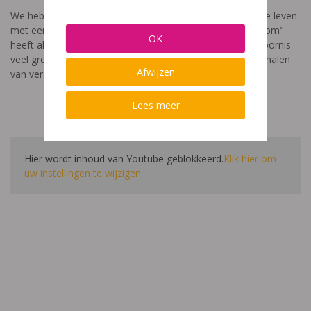
We hebben een video gemaakt die toont hoe het is om te leven
met een leerstoornis. De film met als titel: "Ik heet niet dom"
OK
heeft als doel aan te tonen dat de impact van een leerstoornis
veel groter is dan enkel wat je ziet in de klas. Je hoort verhalen
Afwijzen
van verschillende leerlingen en ouders.
Lees meer
Hier wordt inhoud van Youtube geblokkeerd.
Klik hier om
uw instellingen te wijzigen