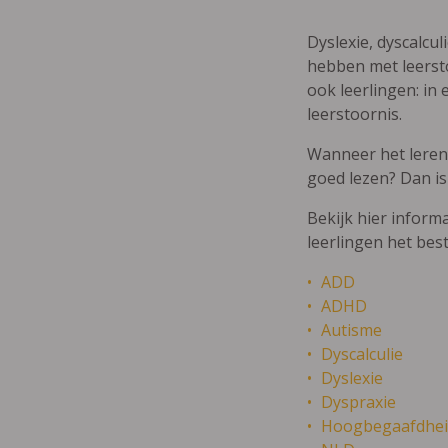
Dyslexie, dyscalcul
hebben met leersto
ook leerlingen: in 
leerstoornis.
Wanneer het leren m
goed lezen? Dan is
Bekijk hier inform
leerlingen het bes
ADD
ADHD
Autisme
Dyscalculie
Dyslexie
Dyspraxie
Hoogbegaafdhei