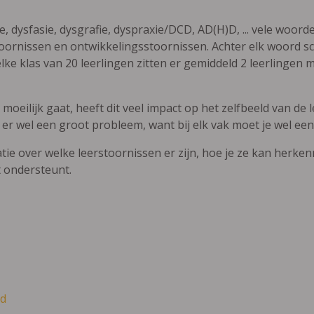
ie, dysfasie, dysgrafie, dyspraxie/DCD, AD(H)D, ... vele woor
ornissen en ontwikkelingsstoornissen. Achter elk woord sch
elke klas van 20 leerlingen zitten er gemiddeld 2 leerlingen 
oeilijk gaat, heeft dit veel impact op het zelfbeeld van de le
 er wel een groot probleem, want bij elk vak moet je wel een
atie over welke leerstoornissen er zijn, hoe je ze kan herke
t ondersteunt.
d