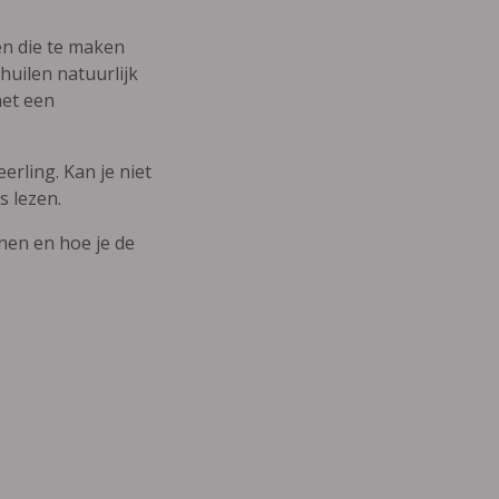
den die te maken
uilen natuurlijk
met een
erling. Kan je niet
s lezen.
nnen en hoe je de