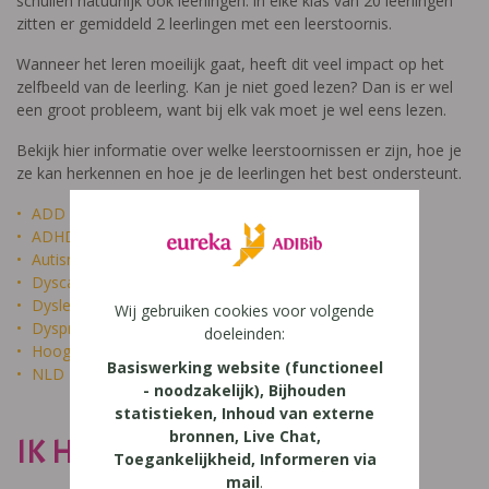
schuilen natuurlijk ook leerlingen: in elke klas van 20 leerlingen
zitten er gemiddeld 2 leerlingen met een leerstoornis.
Wanneer het leren moeilijk gaat, heeft dit veel impact op het
zelfbeeld van de leerling. Kan je niet goed lezen? Dan is er wel
een groot probleem, want bij elk vak moet je wel eens lezen.
Bekijk hier informatie over welke leerstoornissen er zijn, hoe je
ze kan herkennen en hoe je de leerlingen het best ondersteunt.
ADD
ADHD
Autisme
Dyscalculie
Dyslexie
Wij gebruiken cookies voor volgende
Dyspraxie
doeleinden:
Hoogbegaafdheid
Basiswerking website (functioneel
NLD
- noodzakelijk), Bijhouden
statistieken, Inhoud van externe
bronnen, Live Chat,
IK HEET NIET DOM
Toegankelijkheid, Informeren via
mail
.