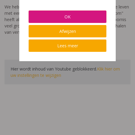
We hebben een video gemaakt die toont hoe het is om te leven
met een leerstoornis. De film met als titel: "Ik heet niet dom"
OK
heeft als doel aan te tonen dat de impact van een leerstoornis
veel groter is dan enkel wat je ziet in de klas. Je hoort verhalen
Afwijzen
van verschillende leerlingen en ouders.
Lees meer
Hier wordt inhoud van Youtube geblokkeerd.
Klik hier om
uw instellingen te wijzigen