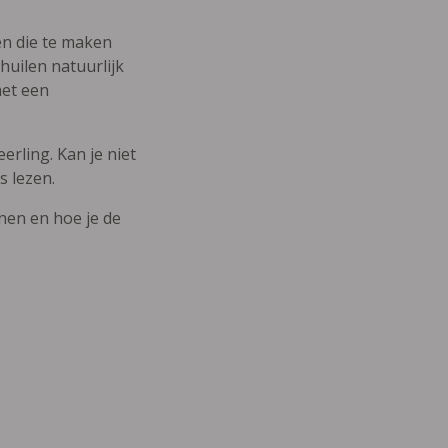
den die te maken
uilen natuurlijk
met een
erling. Kan je niet
s lezen.
nnen en hoe je de