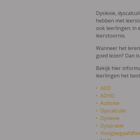
Dyslexie, dyscalcul
hebben met leersto
ook leerlingen: in 
leerstoornis.
Wanneer het leren m
goed lezen? Dan is
Bekijk hier inform
leerlingen het bes
ADD
ADHD
Autisme
Dyscalculie
Dyslexie
Dyspraxie
Hoogbegaafdhei