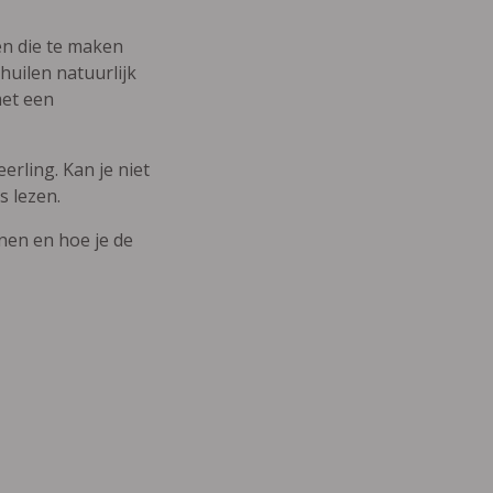
den die te maken
uilen natuurlijk
met een
erling. Kan je niet
s lezen.
nnen en hoe je de