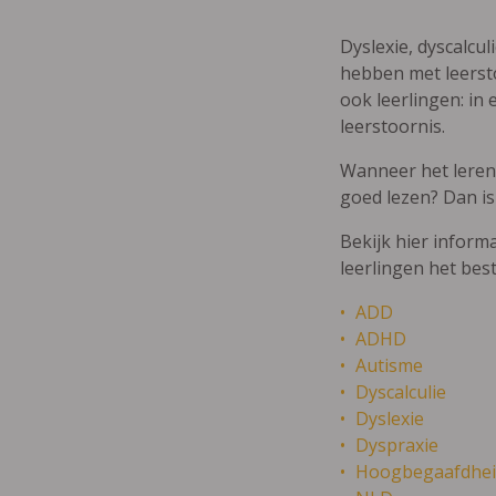
Dyslexie, dyscalcul
hebben met leersto
ook leerlingen: in 
leerstoornis.
Wanneer het leren m
goed lezen? Dan is
Bekijk hier inform
leerlingen het bes
ADD
ADHD
Autisme
Dyscalculie
Dyslexie
Dyspraxie
Hoogbegaafdhei