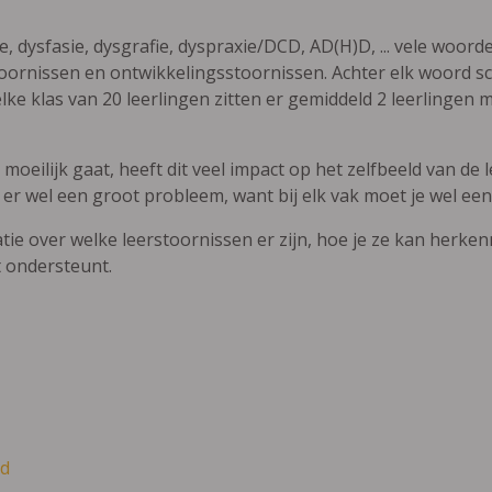
ie, dysfasie, dysgrafie, dyspraxie/DCD, AD(H)D, ... vele woor
ornissen en ontwikkelingsstoornissen. Achter elk woord sch
elke klas van 20 leerlingen zitten er gemiddeld 2 leerlingen 
oeilijk gaat, heeft dit veel impact op het zelfbeeld van de le
 er wel een groot probleem, want bij elk vak moet je wel een
atie over welke leerstoornissen er zijn, hoe je ze kan herke
t ondersteunt.
d