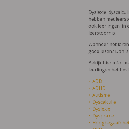
Dyslexie, dyscalcul
hebben met leersto
ook leerlingen: in 
leerstoornis.
Wanneer het leren m
goed lezen? Dan is
Bekijk hier inform
leerlingen het bes
ADD
ADHD
Autisme
Dyscalculie
Dyslexie
Dyspraxie
Hoogbegaafdhei