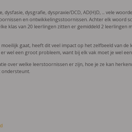
ie, dysfasie, dysgrafie, dyspraxie/DCD, AD(H)D, ... vele woor
ornissen en ontwikkelingsstoornissen. Achter elk woord sch
elke klas van 20 leerlingen zitten er gemiddeld 2 leerlingen 
oeilijk gaat, heeft dit veel impact op het zelfbeeld van de le
 er wel een groot probleem, want bij elk vak moet je wel een
atie over welke leerstoornissen er zijn, hoe je ze kan herke
t ondersteunt.
d