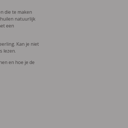
den die te maken
uilen natuurlijk
met een
erling. Kan je niet
s lezen.
nnen en hoe je de