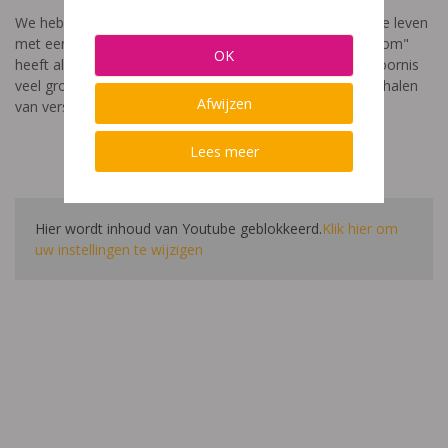
We hebben een video gemaakt die toont hoe het is om te leven
met een leerstoornis. De film met als titel: "Ik heet niet dom"
OK
heeft als doel aan te tonen dat de impact van een leerstoornis
veel groter is dan enkel wat je ziet in de klas. Je hoort verhalen
Afwijzen
van verschillende leerlingen en ouders.
Lees meer
Hier wordt inhoud van Youtube geblokkeerd.
Klik hier om
uw instellingen te wijzigen