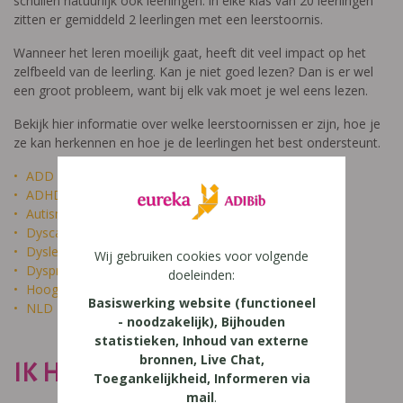
schuilen natuurlijk ook leerlingen: in elke klas van 20 leerlingen
zitten er gemiddeld 2 leerlingen met een leerstoornis.
Wanneer het leren moeilijk gaat, heeft dit veel impact op het
zelfbeeld van de leerling. Kan je niet goed lezen? Dan is er wel
een groot probleem, want bij elk vak moet je wel eens lezen.
Bekijk hier informatie over welke leerstoornissen er zijn, hoe je
ze kan herkennen en hoe je de leerlingen het best ondersteunt.
ADD
ADHD
Autisme
Dyscalculie
Dyslexie
Wij gebruiken cookies voor volgende
Dyspraxie
doeleinden:
Hoogbegaafdheid
Basiswerking website (functioneel
NLD
- noodzakelijk), Bijhouden
statistieken, Inhoud van externe
bronnen, Live Chat,
IK HEET NIET DOM
Toegankelijkheid, Informeren via
mail
.