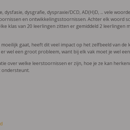
ie, dysfasie, dysgrafie, dyspraxie/DCD, AD(H)D, ... vele woor
ornissen en ontwikkelingsstoornissen. Achter elk woord sch
elke klas van 20 leerlingen zitten er gemiddeld 2 leerlingen 
oeilijk gaat, heeft dit veel impact op het zelfbeeld van de le
 er wel een groot probleem, want bij elk vak moet je wel een
atie over welke leerstoornissen er zijn, hoe je ze kan herke
t ondersteunt.
d