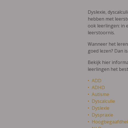
Dyslexie, dyscalcul
hebben met leersto
ook leerlingen: in 
leerstoornis.
Wanneer het leren m
goed lezen? Dan is
Bekijk hier inform
leerlingen het bes
ADD
ADHD
Autisme
Dyscalculie
Dyslexie
Dyspraxie
Hoogbegaafdhei