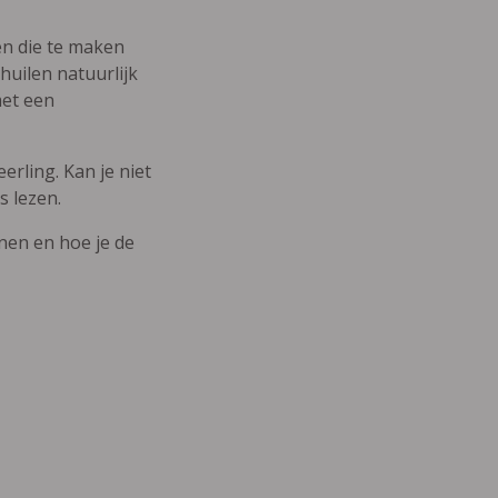
den die te maken
uilen natuurlijk
met een
erling. Kan je niet
s lezen.
nnen en hoe je de