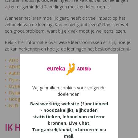
schuilen natuurlijk ook leerlingen: in elke klas van 20 leerlingen
zitten er gemiddeld 2 leerlingen met een leerstoornis.
Wanneer het leren moeilijk gaat, heeft dit veel impact op het
zelfbeeld van de leerling. Kan je niet goed lezen? Dan is er wel
een groot probleem, want bij elk vak moet je wel eens lezen.
Bekijk hier informatie over welke leerstoornissen er zijn, hoe je
ze kan herkennen en hoe je de leerlingen het best ondersteunt.
ADD
ADHD
Autisme
Dyscalculie
Dyslexie
Wij gebruiken cookies voor volgende
Dyspraxie
doeleinden:
Hoogbegaafdheid
Basiswerking website (functioneel
NLD
- noodzakelijk), Bijhouden
statistieken, Inhoud van externe
bronnen, Live Chat,
IK HEET NIET DOM
Toegankelijkheid, Informeren via
mail
.