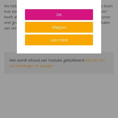
We hebben een video gemaakt die toont hoe het is om te leven
met een leerstoornis. De film met als titel: "Ik heet niet dom"
OK
heeft als doel aan te tonen dat de impact van een leerstoornis
veel groter is dan enkel wat je ziet in de klas. Je hoort verhalen
Afwijzen
van verschillende leerlingen en ouders.
Lees meer
Hier wordt inhoud van Youtube geblokkeerd.
Klik hier om
uw instellingen te wijzigen