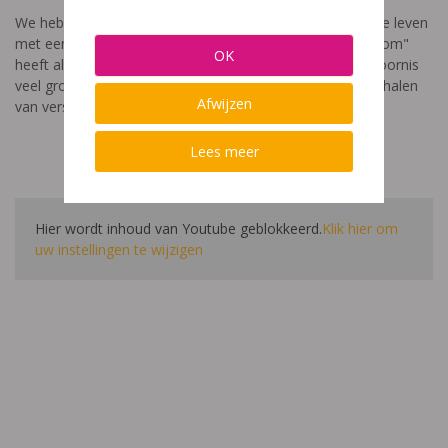
We hebben een video gemaakt die toont hoe het is om te leven
met een leerstoornis. De film met als titel: "Ik heet niet dom"
OK
heeft als doel aan te tonen dat de impact van een leerstoornis
veel groter is dan enkel wat je ziet in de klas. Je hoort verhalen
Afwijzen
van verschillende leerlingen en ouders.
Lees meer
Hier wordt inhoud van Youtube geblokkeerd.
Klik hier om
uw instellingen te wijzigen