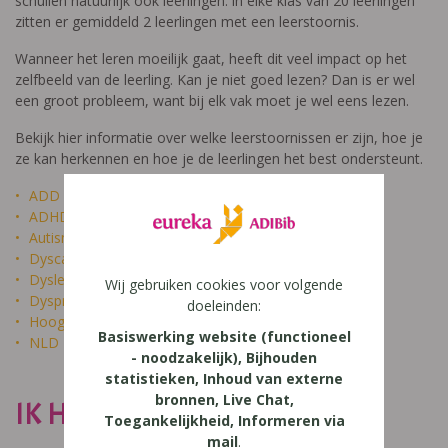
schuilen natuurlijk ook leerlingen: in elke klas van 20 leerlingen
zitten er gemiddeld 2 leerlingen met een leerstoornis.
Wanneer het leren moeilijk gaat, heeft dit veel impact op het
zelfbeeld van de leerling. Kan je niet goed lezen? Dan is er wel
een groot probleem, want bij elk vak moet je wel eens lezen.
Bekijk hier informatie over welke leerstoornissen er zijn, hoe je
ze kan herkennen en hoe je de leerlingen het best ondersteunt.
ADD
ADHD
Autisme
Dyscalculie
Dyslexie
Wij gebruiken cookies voor volgende
Dyspraxie
doeleinden:
Hoogbegaafdheid
Basiswerking website (functioneel
NLD
- noodzakelijk), Bijhouden
statistieken, Inhoud van externe
bronnen, Live Chat,
IK HEET NIET DOM
Toegankelijkheid, Informeren via
mail
.