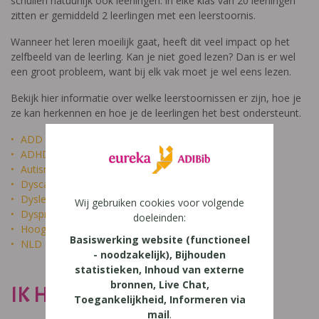
schuilen natuurlijk ook leerlingen: in elke klas van 20 leerlingen
zitten er gemiddeld 2 leerlingen met een leerstoornis.
Wanneer het leren moeilijk gaat, heeft dit veel impact op het
zelfbeeld van de leerling. Kan je niet goed lezen? Dan is er wel
een groot probleem, want bij elk vak moet je wel eens lezen.
Bekijk hier informatie over welke leerstoornissen er zijn, hoe je
ze kan herkennen en hoe je de leerlingen het best ondersteunt.
ADD
ADHD
Autisme
Dyscalculie
Dyslexie
Wij gebruiken cookies voor volgende
Dyspraxie
doeleinden:
Hoogbegaafdheid
Basiswerking website (functioneel
NLD
- noodzakelijk), Bijhouden
statistieken, Inhoud van externe
bronnen, Live Chat,
IK HEET NIET DOM
Toegankelijkheid, Informeren via
mail
.