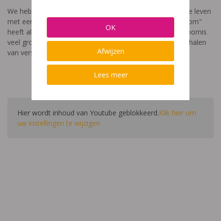
We hebben een video gemaakt die toont hoe het is om te leven
met een leerstoornis. De film met als titel: "Ik heet niet dom"
OK
heeft als doel aan te tonen dat de impact van een leerstoornis
veel groter is dan enkel wat je ziet in de klas. Je hoort verhalen
Afwijzen
van verschillende leerlingen en ouders.
Lees meer
Hier wordt inhoud van Youtube geblokkeerd.
Klik hier om
uw instellingen te wijzigen