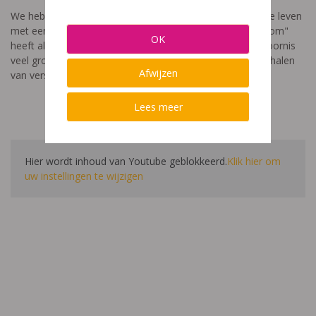
We hebben een video gemaakt die toont hoe het is om te leven
met een leerstoornis. De film met als titel: "Ik heet niet dom"
OK
heeft als doel aan te tonen dat de impact van een leerstoornis
veel groter is dan enkel wat je ziet in de klas. Je hoort verhalen
Afwijzen
van verschillende leerlingen en ouders.
Lees meer
Hier wordt inhoud van Youtube geblokkeerd.
Klik hier om
uw instellingen te wijzigen