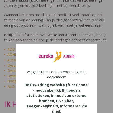
schuilen natuurlijk ook leerlingen: in elke klas van 20 leerlingen
zitten er gemiddeld 2 leerlingen met een leerstoornis.
Wanneer het leren moeilijk gaat, heeft dit veel impact op het
zelfbeeld van de leerling. Kan je niet goed lezen? Dan is er wel
een groot probleem, want bij elk vak moet je wel eens lezen.
Bekijk hier informatie over welke leerstoornissen er zijn, hoe je
ze kan herkennen en hoe je de leerlingen het best ondersteunt.
ADD
ADHD
Autisme
Dyscalculie
Dyslexie
Wij gebruiken cookies voor volgende
Dyspraxie
doeleinden:
Hoogbegaafdheid
Basiswerking website (functioneel
NLD
- noodzakelijk), Bijhouden
statistieken, Inhoud van externe
bronnen, Live Chat,
IK HEET NIET DOM
Toegankelijkheid, Informeren via
mail
.