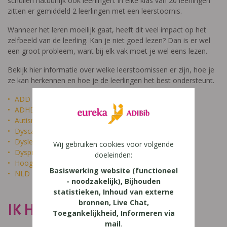
schuilen natuurlijk ook leerlingen: in elke klas van 20 leerlingen
zitten er gemiddeld 2 leerlingen met een leerstoornis.
Wanneer het leren moeilijk gaat, heeft dit veel impact op het
zelfbeeld van de leerling. Kan je niet goed lezen? Dan is er wel
een groot probleem, want bij elk vak moet je wel eens lezen.
Bekijk hier informatie over welke leerstoornissen er zijn, hoe je
ze kan herkennen en hoe je de leerlingen het best ondersteunt.
ADD
ADHD
Autisme
Dyscalculie
Dyslexie
Wij gebruiken cookies voor volgende
Dyspraxie
doeleinden:
Hoogbegaafdheid
Basiswerking website (functioneel
NLD
- noodzakelijk), Bijhouden
statistieken, Inhoud van externe
bronnen, Live Chat,
IK HEET NIET DOM
Toegankelijkheid, Informeren via
mail
.