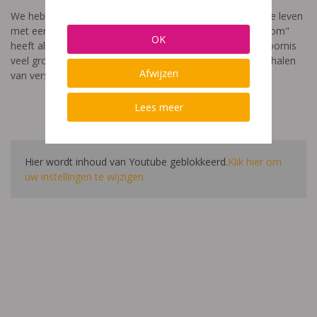
We hebben een video gemaakt die toont hoe het is om te leven
met een leerstoornis. De film met als titel: "Ik heet niet dom"
OK
heeft als doel aan te tonen dat de impact van een leerstoornis
veel groter is dan enkel wat je ziet in de klas. Je hoort verhalen
Afwijzen
van verschillende leerlingen en ouders.
Lees meer
Hier wordt inhoud van Youtube geblokkeerd.
Klik hier om
uw instellingen te wijzigen