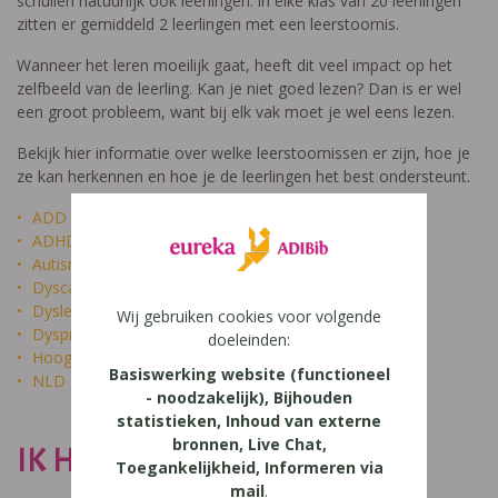
schuilen natuurlijk ook leerlingen: in elke klas van 20 leerlingen
zitten er gemiddeld 2 leerlingen met een leerstoornis.
Wanneer het leren moeilijk gaat, heeft dit veel impact op het
zelfbeeld van de leerling. Kan je niet goed lezen? Dan is er wel
een groot probleem, want bij elk vak moet je wel eens lezen.
Bekijk hier informatie over welke leerstoornissen er zijn, hoe je
ze kan herkennen en hoe je de leerlingen het best ondersteunt.
ADD
ADHD
Autisme
Dyscalculie
Dyslexie
Wij gebruiken cookies voor volgende
Dyspraxie
doeleinden:
Hoogbegaafdheid
Basiswerking website (functioneel
NLD
- noodzakelijk), Bijhouden
statistieken, Inhoud van externe
bronnen, Live Chat,
IK HEET NIET DOM
Toegankelijkheid, Informeren via
mail
.