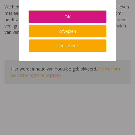
We hebben een video gemaakt die toont hoe het is om te leven
met een leerstoornis. De film met als titel: "Ik heet niet dom"
OK
heeft als doel aan te tonen dat de impact van een leerstoornis
veel groter is dan enkel wat je ziet in de klas. Je hoort verhalen
Afwijzen
van verschillende leerlingen en ouders.
Lees meer
Hier wordt inhoud van Youtube geblokkeerd.
Klik hier om
uw instellingen te wijzigen