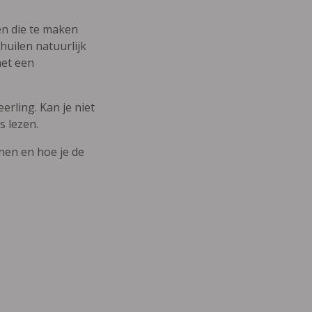
den die te maken
uilen natuurlijk
met een
erling. Kan je niet
s lezen.
nnen en hoe je de