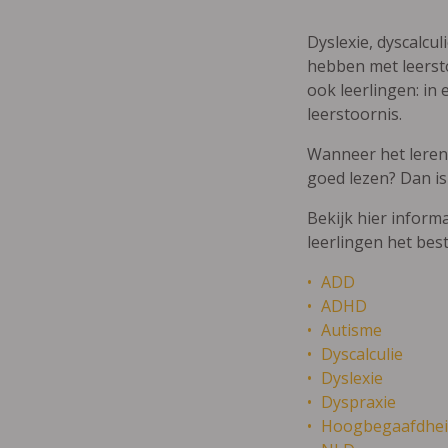
Dyslexie, dyscalcul
hebben met leersto
ook leerlingen: in 
leerstoornis.
Wanneer het leren m
goed lezen? Dan is
Bekijk hier inform
leerlingen het bes
ADD
ADHD
Autisme
Dyscalculie
Dyslexie
Dyspraxie
Hoogbegaafdhei