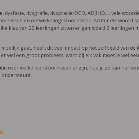
ie, dysfasie, dysgrafie, dyspraxie/DCD, AD(H)D, ... vele woor
ornissen en ontwikkelingsstoornissen. Achter elk woord sch
elke klas van 20 leerlingen zitten er gemiddeld 2 leerlingen 
oeilijk gaat, heeft dit veel impact op het zelfbeeld van de le
 er wel een groot probleem, want bij elk vak moet je wel een
atie over welke leerstoornissen er zijn, hoe je ze kan herke
t ondersteunt.
d