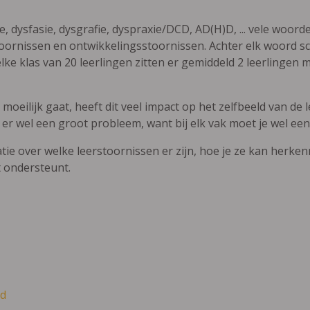
ie, dysfasie, dysgrafie, dyspraxie/DCD, AD(H)D, ... vele woor
ornissen en ontwikkelingsstoornissen. Achter elk woord sch
elke klas van 20 leerlingen zitten er gemiddeld 2 leerlingen 
oeilijk gaat, heeft dit veel impact op het zelfbeeld van de le
 er wel een groot probleem, want bij elk vak moet je wel een
atie over welke leerstoornissen er zijn, hoe je ze kan herke
t ondersteunt.
d