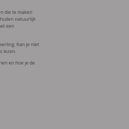
den die te maken
uilen natuurlijk
met een
erling. Kan je niet
s lezen.
nnen en hoe je de