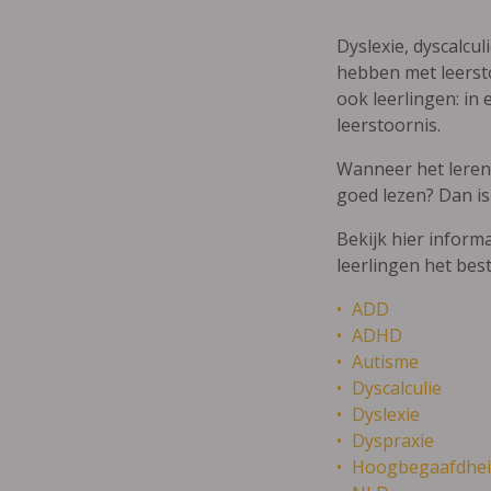
Dyslexie, dyscalcul
hebben met leersto
ook leerlingen: in 
leerstoornis.
Wanneer het leren m
goed lezen? Dan is
Bekijk hier inform
leerlingen het bes
ADD
ADHD
Autisme
Dyscalculie
Dyslexie
Dyspraxie
Hoogbegaafdhei