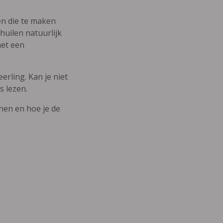
den die te maken
uilen natuurlijk
met een
erling. Kan je niet
s lezen.
nnen en hoe je de