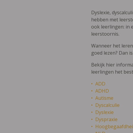
Dyslexie, dyscalcul
hebben met leersto
ook leerlingen: in 
leerstoornis.
Wanneer het leren m
goed lezen? Dan is
Bekijk hier inform
leerlingen het bes
ADD
ADHD
Autisme
Dyscalculie
Dyslexie
Dyspraxie
Hoogbegaafdhei