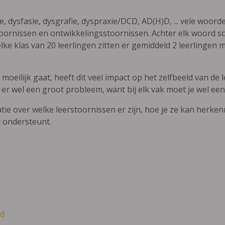
ie, dysfasie, dysgrafie, dyspraxie/DCD, AD(H)D, ... vele woor
ornissen en ontwikkelingsstoornissen. Achter elk woord sch
elke klas van 20 leerlingen zitten er gemiddeld 2 leerlingen 
oeilijk gaat, heeft dit veel impact op het zelfbeeld van de le
 er wel een groot probleem, want bij elk vak moet je wel een
atie over welke leerstoornissen er zijn, hoe je ze kan herke
t ondersteunt.
d