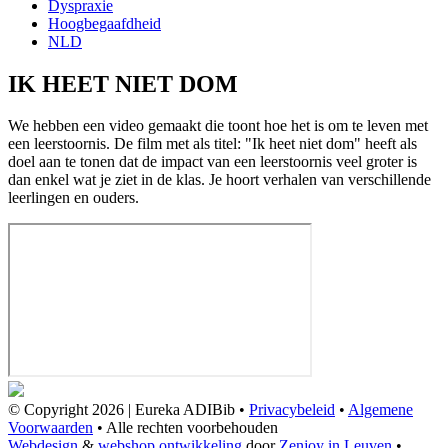
Dyspraxie
Hoogbegaafdheid
NLD
IK HEET NIET DOM
We hebben een video gemaakt die toont hoe het is om te leven met
een leerstoornis. De film met als titel: "Ik heet niet dom" heeft als
doel aan te tonen dat de impact van een leerstoornis veel groter is
dan enkel wat je ziet in de klas. Je hoort verhalen van verschillende
leerlingen en ouders.
© Copyright 2026 | Eureka ADIBib •
Privacybeleid
•
Algemene
Voorwaarden
• Alle rechten voorbehouden
Webdesign
&
webshop ontwikkeling
door
Zenjoy in Leuven
•