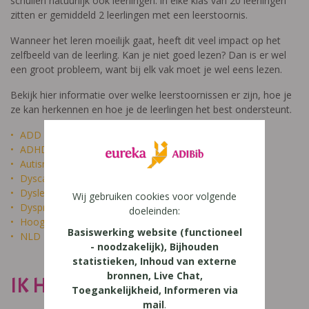
schuilen natuurlijk ook leerlingen: in elke klas van 20 leerlingen
zitten er gemiddeld 2 leerlingen met een leerstoornis.
Wanneer het leren moeilijk gaat, heeft dit veel impact op het
zelfbeeld van de leerling. Kan je niet goed lezen? Dan is er wel
een groot probleem, want bij elk vak moet je wel eens lezen.
Bekijk hier informatie over welke leerstoornissen er zijn, hoe je
ze kan herkennen en hoe je de leerlingen het best ondersteunt.
ADD
ADHD
Autisme
Dyscalculie
Dyslexie
Wij gebruiken cookies voor volgende
Dyspraxie
doeleinden:
Hoogbegaafdheid
Basiswerking website (functioneel
NLD
- noodzakelijk), Bijhouden
statistieken, Inhoud van externe
bronnen, Live Chat,
IK HEET NIET DOM
Toegankelijkheid, Informeren via
mail
.