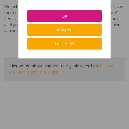
We hebben een video gemaakt die toont hoe het is om te leven
met een leerstoornis. De film met als titel: "Ik heet niet dom"
OK
heeft als doel aan te tonen dat de impact van een leerstoornis
veel groter is dan enkel wat je ziet in de klas. Je hoort verhalen
Afwijzen
van verschillende leerlingen en ouders.
Lees meer
Hier wordt inhoud van Youtube geblokkeerd.
Klik hier om
uw instellingen te wijzigen